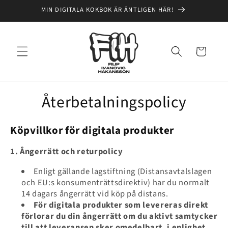
vidare
MIN DIGITALA KOKBOK ÄR ÄNTLIGEN HÄR!
till
innehåll
Varukorg
Återbetalningspolicy
Köpvillkor för digitala produkter
1. Ångerrätt och returpolicy
Enligt gällande lagstiftning (Distansavtalslagen
och EU:s konsumenträttsdirektiv) har du normalt
14 dagars ångerrätt vid köp på distans.
För digitala produkter som levereras direkt
förlorar du din ångerrätt om du aktivt samtycker
till att leveransen sker omedelbart, i enlighet