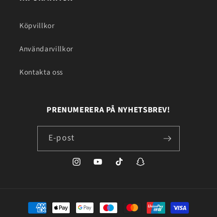
Köpvillkor
Användarvillkor
Kontakta oss
PRENUMERERA PÅ NYHETSBREV!
E-post
https://www.instagram.com/ifilip24/
https://www.youtube.com/@ifilip24
https://www.tiktok.com/@ifil
snapchat.com/add/ifili
lang=sv-
SE
Betalningsmetoder